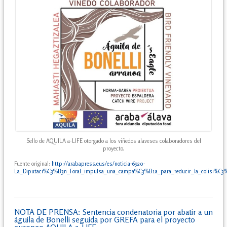
Sello de AQUILA a-LIFE otorgado a los viñedos alaveses colaboradores del
proyecto.
Fuente original:
http://arabapress.eus/es/noticia-6920-
La_Diputaci%C3%B3n_Foral_impulsa_una_campa%C3%B1a_para_reducir_la_colisi%C3
NOTA DE PRENSA: Sentencia condenatoria por abatir a un
águila de Bonelli seguida por GREFA para el proyecto