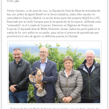
Visto: 3462
Vitoria-Gasteiz, 27 de junio de 2022. La Diputación Foral de Álava ha reintroducido
hoy seis pollos de águila Bonelli en la Sierra Cantabria, todos ellos nacidos en
cautividad en Francia y Madrid. La acción forma parte del proyecto AQUILA a-LIFE,
financiado por la Unión Europea para la recuperación de la especie, calificada como
“vulnerable” en el Listado de Especies Silvestres en Régimen de Protección
Especial. El diputado foral de Medio Ambiente, Josean Galera ha participado en la
suelta de los seis pollos en un jaulón, para iniciar el proceso de aprendizaje que
permitirá en el mes de agosto su definitiva puesta en libertad.