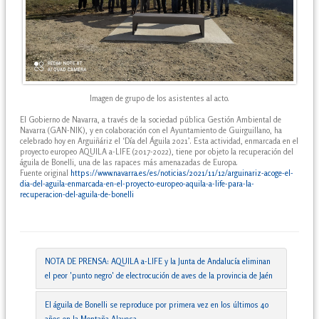
Imagen de grupo de los asistentes al acto.
El Gobierno de Navarra, a través de la sociedad pública Gestión Ambiental de
Navarra (GAN-NIK), y en colaboración con el Ayuntamiento de Guirguillano, ha
celebrado hoy en Arguiñáriz el ‘Día del Águila 2021’. Esta actividad, enmarcada en el
proyecto europeo AQUILA a-LIFE (2017-2022), tiene por objeto la recuperación del
águila de Bonelli, una de las rapaces más amenazadas de Europa.
Fuente original
https://www.navarra.es/es/noticias/2021/11/12/arguinariz-acoge-el-
dia-del-aguila-enmarcada-en-el-proyecto-europeo-aquila-a-life-para-la-
recuperacion-del-aguila-de-bonelli
NOTA DE PRENSA: AQUILA a-LIFE y la Junta de Andalucía eliminan
el peor 'punto negro' de electrocución de aves de la provincia de Jaén
El águila de Bonelli se reproduce por primera vez en los últimos 40
años en la Montaña Alavesa