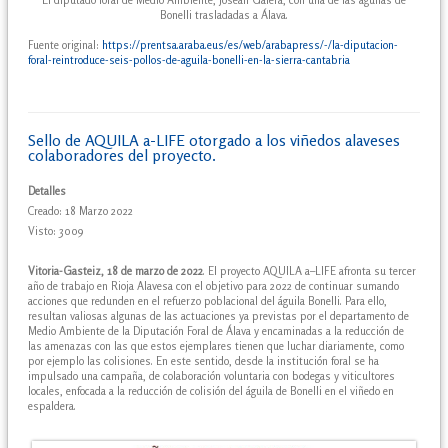
El diputado foral de Medio Ambiente, Josean Galera, con una de las águilas de
Bonelli trasladadas a Álava.
Fuente original:
https://prentsa.araba.eus/es/web/arabapress/-/la-diputacion-
foral-reintroduce-seis-pollos-de-aguila-bonelli-en-la-sierra-cantabria
Sello de AQUILA a-LIFE otorgado a los viñedos alaveses
colaboradores del proyecto.
Detalles
Creado: 18 Marzo 2022
Visto: 3009
Vitoria-Gasteiz, 18 de marzo de 2022
. El proyecto AQUILA a–LIFE afronta su tercer
año de trabajo en Rioja Alavesa con el objetivo para 2022 de continuar sumando
acciones que redunden en el refuerzo poblacional del águila Bonelli. Para ello,
resultan valiosas algunas de las actuaciones ya previstas por el departamento de
Medio Ambiente de la Diputación Foral de Álava y encaminadas a la reducción de
las amenazas con las que estos ejemplares tienen que luchar diariamente, como
por ejemplo las colisiones. En este sentido, desde la institución foral se ha
impulsado una campaña, de colaboración voluntaria con bodegas y viticultores
locales, enfocada a la reducción de colisión del águila de Bonelli en el viñedo en
espaldera.