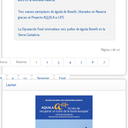
Tres nuevos ejemplares de águila de Bonelli, liberados en Navarra
gracias al Proyecto AQUILA a-LIFE
La Diputación Foral reintroduce seis pollos de águila Bonelli en la
Sierra Cantabria
Página 1 de 10
Inicio
Anterior
1
2
3
4
5
6
7
8
9
10
Siguiente
Final
Layman