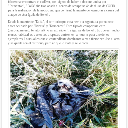
febrero se encontrara el cadáver, con signos de haber sido consumida por
"Formentor", "Dalía" fue trasladada al centro de recuperación de fauna de COFIB
para la realización de la necropsia, que confirmó la muerte del ejemplar a causa del
ataque de otra águila de Bonelli.
Desde la muerte de "Dalía", el territorio que esta hembra regentaba permanece
ahora ocupado por "Darwin" y "Formentor". Este tipo de comportamiento
(desplazamiento territorial) no es extraño entre águilas de Bonelli. Lo que es mucho
menos habitual es que estas disputas deriven en la muerte para uno de los
ejemplares. Lo usual es que el contendiente dominante o más fuerte expulse al otro
y se quede con el territorio, pero no que lo mate y se lo coma.