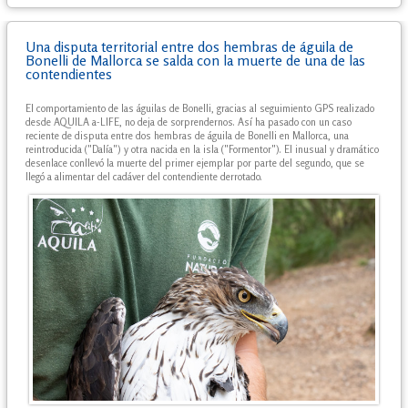
Una disputa territorial entre dos hembras de águila de
Bonelli de Mallorca se salda con la muerte de una de las
contendientes
El comportamiento de las águilas de Bonelli, gracias al seguimiento GPS realizado
desde AQUILA a-LIFE, no deja de sorprendernos. Así ha pasado con un caso
reciente de disputa entre dos hembras de águila de Bonelli en Mallorca, una
reintroducida ("Dalía") y otra nacida en la isla ("Formentor"). El inusual y dramático
desenlace conllevó la muerte del primer ejemplar por parte del segundo, que se
llegó a alimentar del cadáver del contendiente derrotado.