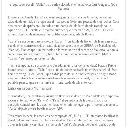
El águila de Bonelli "Dalía" tras serle colocado el emisor. Foto: Cati Artigues, GOB
Mallorca.
El águila de Bonelli "Dalía" nació en 2014 en la provincia de Almería, donde fue
extraída de un nido en el que era el más pequeño de una puesta de tres pollos. Casi
dos meses después era liberada en un paraje de Mallorca donde trabajaba un
equipo de LIFE Bonelli, el proyecto europeo que precedió a AQUILA a-LIFE en el
mismo objetivo de recuperar las poblaciones de águila de Bonelli.
"Dalía" se acabó emparejando con "Darwin", un águila de Bonelli de la misma edad
nacida en el centro de cría en cautividad de la especie de GREFA, en Majadahonda
(Madrid). Tras ocupar un territorio en la zona norte del centro de Mallorca, la pareja
comenzó a criar en 2017. 2019 fue el tercer año consecutivo en el que "Dalía" y
"Darwin" se reprodujeron en la isla.
Tras la temporada de cría del año pasado, miembros de la Fundació Natura Parc e
Ibanat recapturaron a "Dalía" con el fin de poder colocarle un emisor satelital. Esta
hembra de águila de Bonelli, que había perdido su primer emisor en 2017, estaba
siendo controlada únicamente mediante la observación visual, lo que ha sido
posible puesto que se mantenía territorializada desde entonces.
Entra en escena 'Formentor'
"Formentor", una hembra de águila de Bonelli nacida en 2016 en Mallorca, empezó a
rodear el territorio de "Darwin" y "Dalía" el pasado 11 de febrero. Cinco días
después coincidieron las dos hembras en el mismo lugar y partir de este momento
"Dalía" dejó de emitir localizaciones GPS.
Tras temer lo peor, los técnicos de campo de AQUILA a-LIFE intentaron localizar la
señal del emisor terrestre. Después de dos días de intensa búsqueda, se logró
obtener la señal y certificar la muerte de "Dalía". Después de que el pasado 25 de