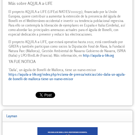
Más sobre AQUILA a-LIFE
El proyecto AQUILA a-LIFE (LIFE16 NAT/ES/000235), financiado por la Unión
Europea, quiere contribuir a aumentar la extensión de la presencia del águila de
Bonelli en el Mediterráneo occidental e invertir su tendencia poblacional regresiva.
Para ello se contempla la liberación de ejemplares en España e Italia (Cerdeña), así
como abordar las principales amenazas actuales para el águila de Bonelli, con
especial dedicación a prevenir y reducir las electrocuciones.
El proyecto AQUILA a-LIFE, que estará operativo hasta 2022, está coordinado por
GREFA y también participan como socios la Diputación Foral de Álava, la Fundació
Natura Parc (Mallorca), Gestión Ambiental de Navarra-Gobierno de Navarra, ISPRA
(Italia) y LPO/BirdLife (Francia). Más información, en
http://aquila-a-life.org
YA FUE NOTICIA
'Dalía', un águila de Bonelli de Mallorca, tiene un nuevo emisor
https://aquila-a-life.org/index.php/es/area-de-prensa/noticias/260-dalia-un-aguila-
de-bonelli-de-mallorca-tiene-un-nuevo-emisor
Layman