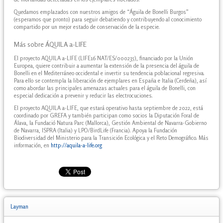
Quedamos emplazados con nuestros amigos de “Águila de Bonelli Burgos”
(esperamos que pronto) para seguir debatiendo y contribuyendo al conocimiento
compartido por un mejor estado de conservación de la especie.
Más sobre ÁQUILA a-LIFE
El proyecto AQUILA a-LIFE (LIFE16 NAT/ES/000235), financiado por la Unión
Europea, quiere contribuir a aumentar la extensión de la presencia del águila de
Bonelli en el Mediterráneo occidental e invertir su tendencia poblacional regresiva.
Para ello se contempla la liberación de ejemplares en España e Italia (Cerdeña), así
como abordar las principales amenazas actuales para el águila de Bonelli, con
especial dedicación a prevenir y reducir las electrocuciones.
El proyecto AQUILA a-LIFE, que estará operativo hasta septiembre de 2022, está
coordinado por GREFA y también participan como socios la Diputación Foral de
Álava, la Fundació Natura Parc (Mallorca), Gestión Ambiental de Navarra-Gobierno
de Navarra, ISPRA (Italia) y LPO/BirdLife (Francia). Apoya la Fundación
Biodiversidad del Ministerio para la Transición Ecológica y el Reto Demográfico. Más
información, en
http://aquila-a-life.org
Layman