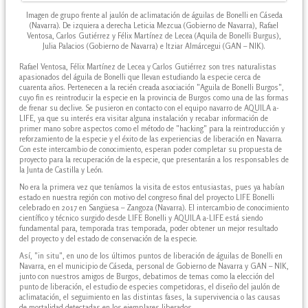
Imagen de grupo frente al jaulón de aclimatación de águilas de Bonelli en Cáseda
(Navarra). De izquiera a derecha Leticia Mezcua (Gobierno de Navarra), Rafael
Ventosa, Carlos Gutiérrez y Félix Martínez de Lecea (Aquila de Bonelli Burgus),
Julia Palacios (Gobierno de Navarra) e Itziar Almárcegui (GAN – NIK).
Rafael Ventosa, Félix Martínez de Lecea y Carlos Gutiérrez son tres naturalistas
apasionados del águila de Bonelli que llevan estudiando la especie cerca de
cuarenta años. Pertenecen a la recién creada asociación "Aguila de Bonelli Burgos",
cuyo fin es reintroducir la especie en la provincia de Burgos como una de las formas
de frenar su declive. Se pusieron en contacto con el equipo navarro de AQUILA a-
LIFE, ya que su interés era visitar alguna instalación y recabar información de
primer mano sobre aspectos como el método de "hacking" para la reintroducción y
reforzamiento de la especie y el éxito de las experiencias de liberación en Navarra.
Con este intercambio de conocimiento, esperan poder completar su propuesta de
proyecto para la recuperación de la especie, que presentarán a los responsables de
la Junta de Castilla y León.
No era la primera vez que teníamos la visita de estos entusiastas, pues ya habían
estado en nuestra región con motivo del congreso final del proyecto LIFE Bonelli
celebrado en 2017 en Sangüesa – Zangoza (Navarra). El intercambio de conocimiento
científico y técnico surgido desde LIFE Bonelli y AQUILA a-LIFE está siendo
fundamental para, temporada tras temporada, poder obtener un mejor resultado
del proyecto y del estado de conservación de la especie.
Así, "in situ", en uno de los últimos puntos de liberación de águilas de Bonelli en
Navarra, en el municipio de Cáseda, personal de Gobierno de Navarra y GAN – NIK,
junto con nuestros amigos de Burgos, debatimos de temas como la elección del
punto de liberación, el estudio de especies competidoras, el diseño del jaulón de
aclimatación, el seguimiento en las distintas fases, la supervivencia o las causas
de mortalidad detectadas en los ejemplares liberados.