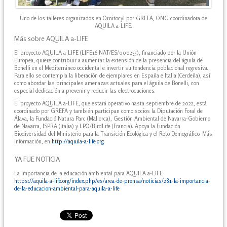
Uno de los talleres organizados en Ornitocyl por GREFA, ONG coordinadora de
AQUILA a-LIFE.
Más sobre AQUILA a-LIFE
El proyecto AQUILA a-LIFE (LIFE16 NAT/ES/000235), financiado por la Unión
Europea, quiere contribuir a aumentar la extensión de la presencia del águila de
Bonelli en el Mediterráneo occidental e invertir su tendencia poblacional regresiva.
Para ello se contempla la liberación de ejemplares en España e Italia (Cerdeña), así
como abordar las principales amenazas actuales para el águila de Bonelli, con
especial dedicación a prevenir y reducir las electrocuciones.
El proyecto AQUILA a-LIFE, que estará operativo hasta septiembre de 2022, está
coordinado por GREFA y también participan como socios la Diputación Foral de
Álava, la Fundació Natura Parc (Mallorca), Gestión Ambiental de Navarra-Gobierno
de Navarra, ISPRA (Italia) y LPO/BirdLife (Francia). Apoya la Fundación
Biodiversidad del Ministerio para la Transición Ecológica y el Reto Demográfico. Más
información, en
http://aquila-a-life.org
YA FUE NOTICIA
La importancia de la educación ambiental para AQUILA a-LIFE
https://aquila-a-life.org/index.php/es/area-de-prensa/noticias/281-la-importancia-
de-la-educacion-ambiental-para-aquila-a-life