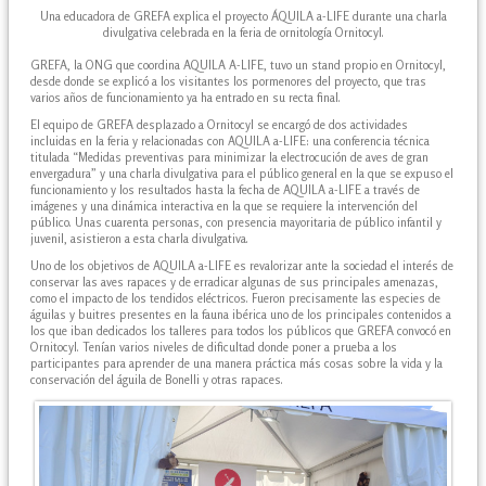
Una educadora de GREFA explica el proyecto ÁQUILA a-LIFE durante una charla
divulgativa celebrada en la feria de ornitología Ornitocyl.
GREFA, la ONG que coordina AQUILA A-LIFE, tuvo un stand propio en Ornitocyl,
desde donde se explicó a los visitantes los pormenores del proyecto, que tras
varios años de funcionamiento ya ha entrado en su recta final.
El equipo de GREFA desplazado a Ornitocyl se encargó de dos actividades
incluidas en la feria y relacionadas con AQUILA a-LIFE: una conferencia técnica
titulada “Medidas preventivas para minimizar la electrocución de aves de gran
envergadura” y una charla divulgativa para el público general en la que se expuso el
funcionamiento y los resultados hasta la fecha de AQUILA a-LIFE a través de
imágenes y una dinámica interactiva en la que se requiere la intervención del
público. Unas cuarenta personas, con presencia mayoritaria de público infantil y
juvenil, asistieron a esta charla divulgativa.
Uno de los objetivos de AQUILA a-LIFE es revalorizar ante la sociedad el interés de
conservar las aves rapaces y de erradicar algunas de sus principales amenazas,
como el impacto de los tendidos eléctricos. Fueron precisamente las especies de
águilas y buitres presentes en la fauna ibérica uno de los principales contenidos a
los que iban dedicados los talleres para todos los públicos que GREFA convocó en
Ornitocyl. Tenían varios niveles de dificultad donde poner a prueba a los
participantes para aprender de una manera práctica más cosas sobre la vida y la
conservación del águila de Bonelli y otras rapaces.