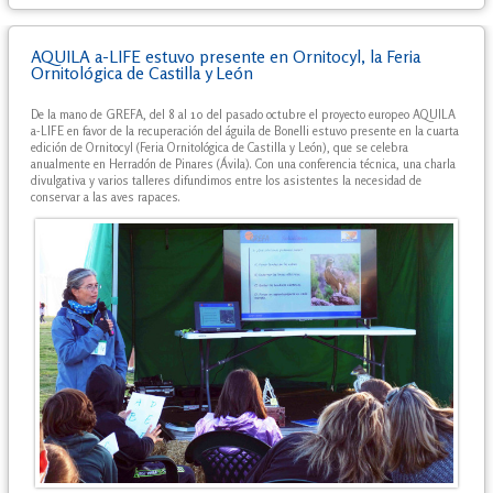
AQUILA a-LIFE estuvo presente en Ornitocyl, la Feria
Ornitológica de Castilla y León
De la mano de GREFA, del 8 al 10 del pasado octubre el proyecto europeo AQUILA
a-LIFE en favor de la recuperación del águila de Bonelli estuvo presente en la cuarta
edición de Ornitocyl (Feria Ornitológica de Castilla y León), que se celebra
anualmente en Herradón de Pinares (Ávila). Con una conferencia técnica, una charla
divulgativa y varios talleres difundimos entre los asistentes la necesidad de
conservar a las aves rapaces.