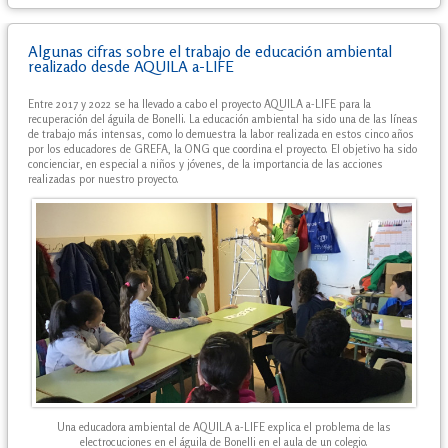
Algunas cifras sobre el trabajo de educación ambiental
realizado desde AQUILA a-LIFE
Entre 2017 y 2022 se ha llevado a cabo el proyecto AQUILA a-LIFE para la
recuperación del águila de Bonelli. La educación ambiental ha sido una de las líneas
de trabajo más intensas, como lo demuestra la labor realizada en estos cinco años
por los educadores de GREFA, la ONG que coordina el proyecto. El objetivo ha sido
concienciar, en especial a niños y jóvenes, de la importancia de las acciones
realizadas por nuestro proyecto.
Una educadora ambiental de AQUILA a-LIFE explica el problema de las
electrocuciones en el águila de Bonelli en el aula de un colegio.