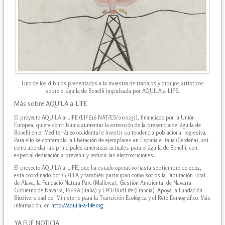
Uno de los dibujos presentados a la muestra de trabajos y dibujos artísticos
sobre el águila de Bonelli impulsada por AQUILA a-LIFE.
Más sobre AQUILA a-LIFE
El proyecto AQUILA a-LIFE (LIFE16 NAT/ES/000235), financiado por la Unión
Europea, quiere contribuir a aumentar la extensión de la presencia del águila de
Bonelli en el Mediterráneo occidental e invertir su tendencia poblacional regresiva.
Para ello se contempla la liberación de ejemplares en España e Italia (Cerdeña), así
como abordar las principales amenazas actuales para el águila de Bonelli, con
especial dedicación a prevenir y reducir las electrocuciones.
El proyecto AQUILA a-LIFE, que ha estado operativo hasta septiembre de 2022,
está coordinado por GREFA y también participan como socios la Diputación Foral
de Álava, la Fundació Natura Parc (Mallorca), Gestión Ambiental de Navarra-
Gobierno de Navarra, ISPRA (Italia) y LPO/BirdLife (Francia). Apoya la Fundación
Biodiversidad del Ministerio para la Transición Ecológica y el Reto Demográfico. Más
información, en
http://aquila-a-life.org
YA FUE NOTICIA