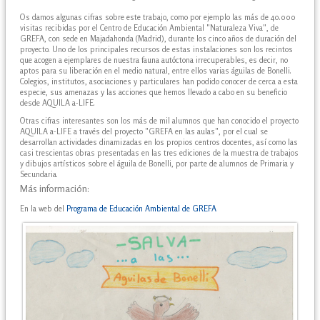
Os damos algunas cifras sobre este trabajo, como por ejemplo las más de 40.000
visitas recibidas por el Centro de Educación Ambiental "Naturaleza Viva", de
GREFA, con sede en Majadahonda (Madrid), durante los cinco años de duración del
proyecto. Uno de los principales recursos de estas instalaciones son los recintos
que acogen a ejemplares de nuestra fauna autóctona irrecuperables, es decir, no
aptos para su liberación en el medio natural, entre ellos varias águilas de Bonelli.
Colegios, institutos, asociaciones y particulares han podido conocer de cerca a esta
especie, sus amenazas y las acciones que hemos llevado a cabo en su beneficio
desde AQUILA a-LIFE.
Otras cifras interesantes son los más de mil alumnos que han conocido el proyecto
AQUILA a-LIFE a través del proyecto "GREFA en las aulas", por el cual se
desarrollan actividades dinamizadas en los propios centros docentes, así como las
casi trescientas obras presentadas en las tres ediciones de la muestra de trabajos
y dibujos artísticos sobre el águila de Bonelli, por parte de alumnos de Primaria y
Secundaria.
Más información:
En la web del
Programa de Educación Ambiental de GREFA