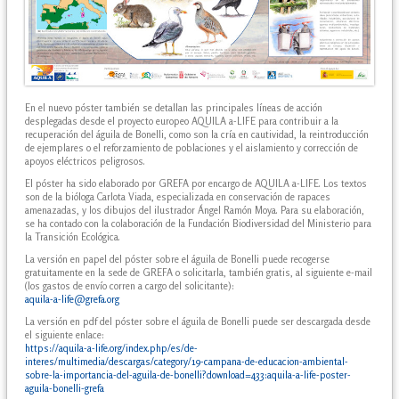
En el nuevo póster también se detallan las principales líneas de acción
desplegadas desde el proyecto europeo AQUILA a-LIFE para contribuir a la
recuperación del águila de Bonelli, como son la cría en cautividad, la reintroducción
de ejemplares o el reforzamiento de poblaciones y el aislamiento y corrección de
apoyos eléctricos peligrosos.
El póster ha sido elaborado por GREFA por encargo de AQUILA a-LIFE. Los textos
son de la bióloga Carlota Viada, especializada en conservación de rapaces
amenazadas, y los dibujos del ilustrador Ángel Ramón Moya. Para su elaboración,
se ha contado con la colaboración de la Fundación Biodiversidad del Ministerio para
la Transición Ecológica.
La versión en papel del póster sobre el águila de Bonelli puede recogerse
gratuitamente en la sede de GREFA o solicitarla, también gratis, al siguiente e-mail
(los gastos de envío corren a cargo del solicitante):
aquila-a-life@grefa.org
La versión en pdf del póster sobre el águila de Bonelli puede ser descargada desde
el siguiente enlace:
https://aquila-a-life.org/index.php/es/de-
interes/multimedia/descargas/category/19-campana-de-educacion-ambiental-
sobre-la-importancia-del-aguila-de-bonelli?download=433:aquila-a-life-poster-
aguila-bonelli-grefa