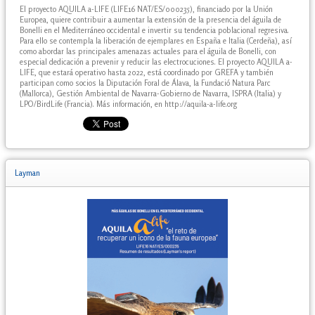
El proyecto AQUILA a-LIFE (LIFE16 NAT/ES/000235), financiado por la Unión
Europea, quiere contribuir a aumentar la extensión de la presencia del águila de
Bonelli en el Mediterráneo occidental e invertir su tendencia poblacional regresiva.
Para ello se contempla la liberación de ejemplares en España e Italia (Cerdeña), así
como abordar las principales amenazas actuales para el águila de Bonelli, con
especial dedicación a prevenir y reducir las electrocuciones. El proyecto AQUILA a-
LIFE, que estará operativo hasta 2022, está coordinado por GREFA y también
participan como socios la Diputación Foral de Álava, la Fundació Natura Parc
(Mallorca), Gestión Ambiental de Navarra-Gobierno de Navarra, ISPRA (Italia) y
LPO/BirdLife (Francia). Más información, en http://aquila-a-life.org
Layman