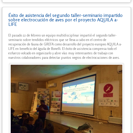
Éxito de asistencia del segundo taller-seminario impartido
sobre electrocución de aves por el proyecto AQUILA a-
LIFE
El pasado 22 de febrero un equipo multidisciplinar impartió el segundo taller-
seminario sobre tendidos eléctricos que se lleva a cabo en el centro de
recuperación de fauna de GREFA como desarrollo del proyecto europeo AQUILA a-
LIFE en beneficio del águila de Bonelli. El éxito de asistencia compensa todo el
esfuerzo volcado en organizarlo y abre vías muy interesantes de trabajo con
nuestros colaboradores para detectar puntos negros de electrocuciones de aves.