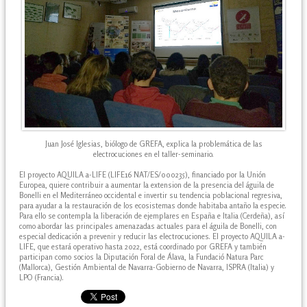
Juan José Iglesias, biólogo de GREFA, explica la problemática de las
electrocuciones en el taller-seminario.
El proyecto AQUILA a-LIFE (LIFE16 NAT/ES/000235), financiado por la Unión
Europea, quiere contribuir a aumentar la extension de la presencia del águila de
Bonelli en el Mediterráneo occidental e invertir su tendencia poblacional regresiva,
para ayudar a la restauración de los ecosistemas donde habitaba antaño la especie.
Para ello se contempla la liberación de ejemplares en España e Italia (Cerdeña), así
como abordar las principales amenazadas actuales para el águila de Bonelli, con
especial dedicación a prevenir y reducir las electrocuciones. El proyecto AQUILA a-
LIFE, que estará operativo hasta 2022, está coordinado por GREFA y también
participan como socios la Diputación Foral de Álava, la Fundació Natura Parc
(Mallorca), Gestión Ambiental de Navarra-Gobierno de Navarra, ISPRA (Italia) y
LPO (Francia).