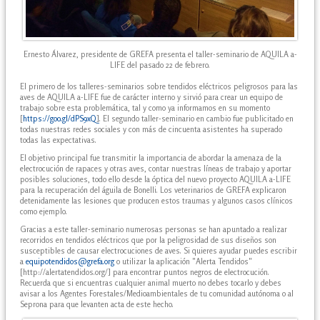
Ernesto Álvarez, presidente de GREFA presenta el taller-seminario de AQUILA a-
LIFE del pasado 22 de febrero.
El primero de los talleres-seminarios sobre tendidos eléctricos peligrosos para las
aves de AQUILA a-LIFE fue de carácter interno y sirvió para crear un equipo de
trabajo sobre esta problemática, tal y como ya informamos en su momento
[
https://goo.gl/dPS9xQ
]. El segundo taller-seminario en cambio fue publicitado en
todas nuestras redes sociales y con más de cincuenta asistentes ha superado
todas las expectativas.
El objetivo principal fue transmitir la importancia de abordar la amenaza de la
electrocución de rapaces y otras aves, contar nuestras líneas de trabajo y aportar
posibles soluciones, todo ello desde la óptica del nuevo proyecto AQUILA a-LIFE
para la recuperación del águila de Bonelli. Los veterinarios de GREFA explicaron
detenidamente las lesiones que producen estos traumas y algunos casos clínicos
como ejemplo.
Gracias a este taller-seminario numerosas personas se han apuntado a realizar
recorridos en tendidos eléctricos que por la peligrosidad de sus diseños son
susceptibles de causar electrocuciones de aves. Si quieres ayudar puedes escribir
a
equipotendidos@grefa.org
o utilizar la aplicación "Alerta Tendidos"
[http://alertatendidos.org/] para encontrar puntos negros de electrocución.
Recuerda que si encuentras cualquier animal muerto no debes tocarlo y debes
avisar a los Agentes Forestales/Medioambientales de tu comunidad autónoma o al
Seprona para que levanten acta de este hecho.