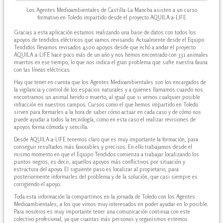
Los Agentes Medioambientales de Castilla-La Mancha asisten a un curso
formativo en Toledo impartido desde el proyecto AQUILA a-LIFE
Gracias a esta aplicación estamos realizando una base de datos con todos los
apoyos de tendidos eléctricos que vamos revisando. Actualmente desde el Equipo
Tendidos llevamos revisados 4.500 apoyos desde que echó a andar el proyecto
AQUILA a-LIFE hace poco más de un año y nos hemos encontrado con 331 animales
muertos en ese tiempo, lo que nos indica el gran problema que sufre nuestra fauna
con las líneas eléctricas.
Hay que tener en cuenta que los Agentes Medioambientales son los encargados de
la vigilancia y control de los espacios naturales y a quienes llamamos cuando nos
encontramos un animal herido o muerto, al igual que si vemos cualquier posible
infracción en nuestros campos. Cursos como el que hemos impartido en Toledo
sirven para formarles a la hora de saber cómo actuar en cada caso y de cómo nos
puede ayudar a todos la tecnología, como en esta caso el realizar revisiones de
apoyos forma cómoda y sencilla.
Desde AQUILA a-LIFE tenemos claro que es muy importante la formación, para
conseguir resultados más favorables y precisos. En ello trabajamos desde el
mismo momento en que el Equipo Tendidos comienza a trabajar localizando los
puntos negros, es decir, aquellos apoyos más conflictivos por situación y
estructura del apoyo. El siguiente paso es localizar al propietario, para
posteriormente informarles del problema y de la solución, que casi siempre es
corrigiendo el apoyo.
Toda esta información la compartimos en la jornada de Toledo con los Agentes
Medioambientales, a los que vimos muy interesados en poder ayudar en lo posible.
Para nosotros es muy importante tener una comunicación continua con este
colectivo profesional, ya que cuantas más personas y organismos estemos