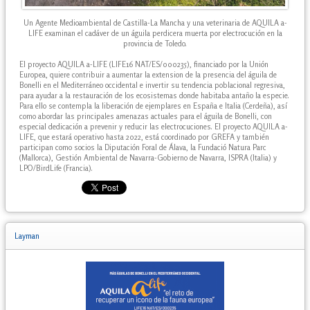
Un Agente Medioambiental de Castilla-La Mancha y una veterinaria de AQUILA a-
LIFE examinan el cadáver de un águila perdicera muerta por electrocución en la
provincia de Toledo.
El proyecto AQUILA a-LIFE (LIFE16 NAT/ES/000235), financiado por la Unión
Europea, quiere contribuir a aumentar la extension de la presencia del águila de
Bonelli en el Mediterráneo occidental e invertir su tendencia poblacional regresiva,
para ayudar a la restauración de los ecosistemas donde habitaba antaño la especie.
Para ello se contempla la liberación de ejemplares en España e Italia (Cerdeña), así
como abordar las principales amenazas actuales para el águila de Bonelli, con
especial dedicación a prevenir y reducir las electrocuciones. El proyecto AQUILA a-
LIFE, que estará operativo hasta 2022, está coordinado por GREFA y también
participan como socios la Diputación Foral de Álava, la Fundació Natura Parc
(Mallorca), Gestión Ambiental de Navarra-Gobierno de Navarra, ISPRA (Italia) y
LPO/BirdLife (Francia).
Layman