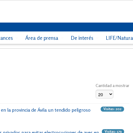
vances
Área de prensa
De interés
LIFE/Natur
Cantidad a mostrar
Visitas: 202
n la provincia de Ávila un tendido peligroso
Visitas: 179
 privados para evitar electrocuciones de aves en