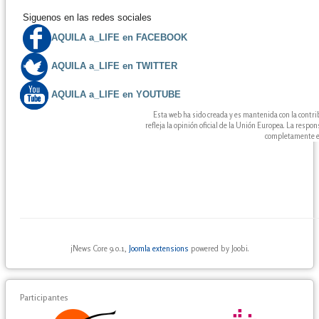
Siguenos en las redes sociales
AQUILA a_LIFE en FACEBOOK
AQUILA a_LIFE en TWITTER
AQUILA a_LIFE en YOUTUBE
Esta web ha sido creada y es mantenida con la contr
refleja la opinión oficial de la Unión Europea. La resp
completamente en
jNews Core 9.0.1,
Joomla extensions
powered by Joobi.
Participantes