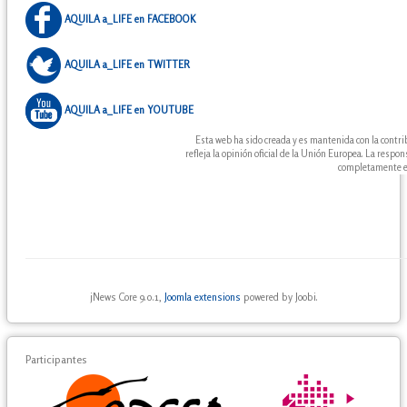
AQUILA a_LIFE en FACEBOOK
AQUILA a_LIFE en TWITTER
AQUILA a_LIFE en YOUTUBE
Esta web ha sido creada y es mantenida con la contr
refleja la opinión oficial de la Unión Europea. La resp
completamente en
jNews Core 9.0.1,
Joomla extensions
powered by Joobi.
Participantes