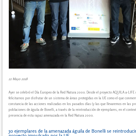
22 Mayo 2018
Ayer se celebró el Día Europeo de la Red Natura 2000. Desde el proyecto AQUILA a-LIFE 
felicitarnos por disfrutar de un sistema de áreas protegidas en la UE como el que conm
constancia de las acciones realizadas en los pasados días (y las que llevaremos en las p
poblaciones de águila de Bonelli, a través de la reintroducción de ejemplares, en el conte
presencia de esta rapaz amenazada en la Red Natura 2000.
30 ejemplares de la amenazada águila de Bonelli se reintroduci
proyecto impulsado por la UE