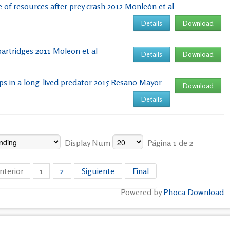
e of resources after prey crash 2012 Monleón et al
Details
Download
 partridges 2011 Moleon et al
Details
Download
ps in a long-lived predator 2015 Resano Mayor
Download
Details
Display Num
Página 1 de 2
nterior
1
2
Siguiente
Final
Powered by
Phoca Download