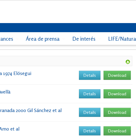
vances
Área de prensa
De interés
LIFE/Natur
a 1974 Elósegui
Details
Download
vellà
Details
Download
ranada 2000 Gil Sánchez et al
Details
Download
 Amo et al
Details
Download