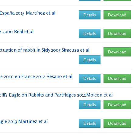
i España 2013 Martínez et al
Details
Download
e 2000 Real et al
Details
Download
ation of rabbit in Siciy 2005 Siracusa et al
Download
Details
e 2010 en France 2012 Resano et al
Details
Download
lli’s Eagle on Rabbits and Partridges 2011Moleon et al
Details
Download
agle 2013 Martínez et al
Details
Download