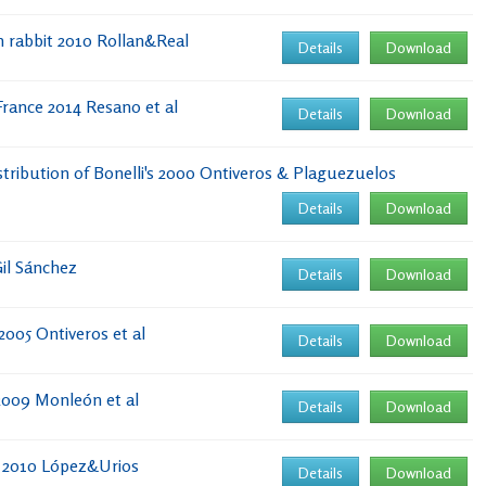
n rabbit 2010 Rollan&Real
Details
Download
 France 2014 Resano et al
Details
Download
istribution of Bonelli's 2000 Ontiveros & Plaguezuelos
Details
Download
Gil Sánchez
Details
Download
2005 Ontiveros et al
Details
Download
e 2009 Monleón et al
Details
Download
t 2010 López&Urios
Details
Download