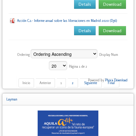
Details
Download
Acción C.2.- Informe anual sobre las liberaciones en Madrid 2020 (D36)
Details
Download
Ordering
Display Num
Página 1 de 2
Powered by
Phoca Download
Inicio
Anterior
1
2
Siguiente
Final
Layman