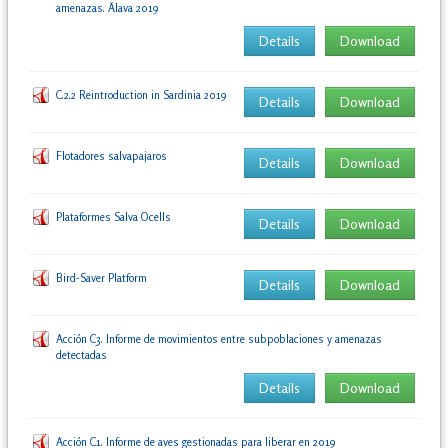
amenazas. Älava 2019
Details
Download
C.2.2 Reintroduction in Sardinia 2019
Details
Download
Flotadores salvapajaros
Details
Download
Plataformes Salva Ocells
Details
Download
Bird-Saver Platform
Details
Download
Acción C3. Informe de movimientos entre subpoblaciones y amenazas
detectadas
Details
Download
Acción C1. Informe de aves gestionadas para liberar en 2019