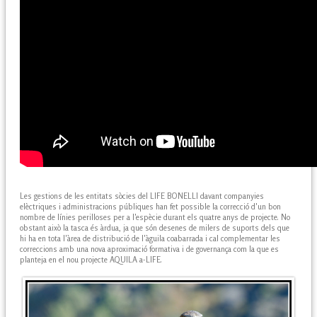
Les gestions de les entitats sòcies del LIFE BONELLI davant companyies
elèctriques i administracions públiques han fet possible la correcció d'un bon
nombre de línies perilloses per a l'espècie durant els quatre anys de projecte. No
obstant això la tasca és àrdua, ja que són desenes de milers de suports dels que
hi ha en tota l'àrea de distribució de l'àguila coabarrada i cal complementar les
correccions amb una nova aproximació formativa i de governança com la que es
planteja en el nou projecte AQUILA a-LIFE.