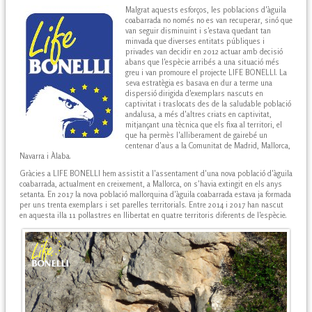
Malgrat aquests esforços, les poblacions d'àguila
coabarrada no només no es van recuperar, sinó que
van seguir disminuint i s'estava quedant tan
minvada que diverses entitats públiques i
privades van decidir en 2012 actuar amb decisió
abans que l'espècie arribés a una situació més
greu i van promoure el projecte LIFE BONELLI. La
seva estratègia es basava en dur a terme una
dispersió dirigida d'exemplars nascuts en
captivitat i traslocats des de la saludable població
andalusa, a més d'altres criats en captivitat,
mitjançant una tècnica que els fixa al territori, el
que ha permès l'alliberament de gairebé un
centenar d'aus a la Comunitat de Madrid, Mallorca,
Navarra i Àlaba.
Gràcies a LIFE BONELLI hem assistit a l'assentament d'una nova població d'àguila
coabarrada, actualment en creixement, a Mallorca, on s'havia extingit en els anys
setanta. En 2017 la nova població mallorquina d'àguila coabarrada estava ja formada
per uns trenta exemplars i set parelles territorials. Entre 2014 i 2017 han nascut
en aquesta illa 11 pollastres en llibertat en quatre territoris diferents de l'espècie.