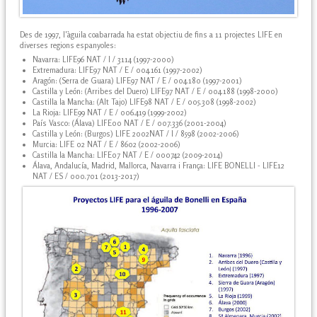
Des de 1997, l'àguila coabarrada ha estat objectiu de fins a 11 projectes LIFE en
diverses regions espanyoles:
Navarra: LIFE96 NAT / I / 3114 (1997-2000)
Extremadura: LIFE97 NAT / E / 004.161 (1997-2002)
Aragón: (Serra de Guara) LIFE97 NAT / E / 004.180 (1997-2001)
Castilla y León: (Arribes del Duero) LIFE97 NAT / E / 004.188 (1998-2000)
Castilla la Mancha: (Alt Tajo) LIFE98 NAT / E / 005.308 (1998-2002)
La Rioja: LIFE99 NAT / E / 006.419 (1999-2002)
País Vasco: (Álava) LIFE00 NAT / E / 007.336 (2001-2004)
Castilla y León: (Burgos) LIFE 2002NAT / I / 8598 (2002-2006)
Murcia: LIFE 02 NAT / E / 8602 (2002-2006)
Castilla la Mancha: LIFE07 NAT / E / 000742 (2009-2014)
Álava, Andalucía, Madrid, Mallorca, Navarra i França: LIFE BONELLI - LIFE12
NAT / ES / 000.701 (2013-2017)