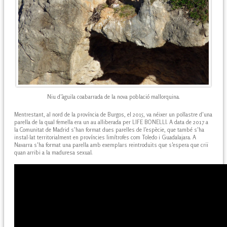
Niu d'àguila coabarrada de la nova població mallorquina.
Mentrestant, al nord de la província de Burgos, el 2015, va néixer un pollastre d'una
parella de la qual femella era un au alliberada per LIFE BONELLI. A data de 2017 a
la Comunitat de Madrid s'han format dues parelles de l'espècie, que també s'ha
instal·lat territorialment en províncies limítrofes com Toledo i Guadalajara. A
Navarra s'ha format una parella amb exemplars reintroduïts que s'espera que criï
quan arribi a la maduresa sexual.