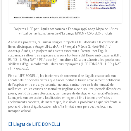
Projectes LIFE per l'àguila coabarrada a Espanya 1996-2007. Mapa de l'Atles
virtual de l'avifauna terrestre d'Espanya. MNCN / CSIC-SEO-BirdLife
A aquests projectes, cal sumar sengles projectes LIFE dedicats a la correcció de
línies elèctriques a Aragó (LIFE04NAT / I / 0034) i Múrcia (LIFE06NAT / I /
000214). A més, un projecte més s'està executant a Portugal per l'àguila
coabarrada i altres tres espècies a la zona fronterera del Duero amb Espanya (LIFE
RUPIS - LIFE14 NAT / PT / 000.855) i un altre a Itàlia per afavorir a les poblacions
sicilianes d'àguila coabarrada i dues aus rapinyaires (LIFE CONRASI - LIFE14 NAT
/ IT / 001.017).
Fins al LIFE BONELLI, les iniciatives de conservació de l'àguila coabarrada van
abordar els principals factors que havien portat al brusc enfonsament poblacional
de l'espècie entre els anys setanta i noranta, centrant-se en la disminució de
molèsties i en les causes de mortalitat (vigilància de nius , recuperació d'espècies
presa, gestió de zones d'escalada, campanyes de divulgació i correcció d'esteses).
La majoria van ser accions localitzades en regions i fins i tot en províncies o
enclavaments concrets, de manera que, la visió dels problemes a què s'enfronta la
població ibèrica d'àguila coabarrada s'ha limitat a una perspectiva local i no
metapoblacional.
El Llegat de LIFE BONELLI