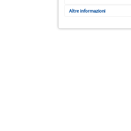
Altre informazioni
El proyecto AQUILA a-LIFE
extension de la presencia d
su tendencia poblacional r
donde habitaba antaño la 
como socios la Diputación 
Ambiental de Navarra-Gobie