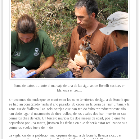
Toma de datos durante el marcaje de una de las águilas de Bonelli nacidas en
Mallorca en 2019.
Empecemos diciendo que se mantienen los ocho territorios de águila de Bonelli que
se habían constatado hasta el año pasado, ubicados en la Serra de Tramuntana y la
zona sur de Mallorca. Las seis parejas que han tenido éxito reproductor este año
han dado lugar al nacimiento de diez pollos, de los cuales dos han muerto en sus
primeros días de vida. Un tercero murió a los dos meses de edad, posiblemente
depredado por una marta, justo en las fechas en que debería estar realizando sus
primeros vuelos fuera del nido.
La vigilancia de la población mallorquina de águila de Bonelli, llevada a cabo en