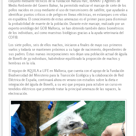
conjunto mediante técnicos de la Fundación Natura Parc, IBANAT y Agentes de
Medio Ambiente del Govern Balear, ha permitido realizar el marcaje de siete de los
pollos nacidos en 2019 mediante el uso de transmisores de satélite, que ayudarán a
identificar puntos críticos o de peligro en líneas eléctricas, en estanques o en viñas
en espaldera. El conocimiento de estas amenazas es el primer paso para disminuir
la probabilidad de muerte de la población. Durante este marcaje, realizado por un
experto ornitólogo del GOB Mallorca, se han obtenido también datos biométricos
de los individuos, así como muestras biológicas gracias a la ayuda veterinaria del
COFIB.
Los siete pollos, seis de ellos machos, iniciaron a finales de mayo sus primeros
vuelos y todavía se mantienen próximos a su lugar de nacimiento, dependientes de
sus padres. Estas nuevas incorporaciones nos dejan una población actual de águila
de Bonelli de 39 individuos, habiéndose equilibrado la proporción de machos y
hembras en la isla.
El equipo de AQUILA a-LIFE en Mallorca, que cuenta con el apoyo de la Fundación
Biodiversidad del Ministerio para la Transición Ecológica y la colaboración de Red
Eléctrica de España, continuará ahora en verano con estudios sobre la dieta e
integración del águila de Bonelli, a su vez que prepara para octubre un curso en
tendidos eléctricos que pretende tratar la principal amenaza de las rapaces, la
electrocución.